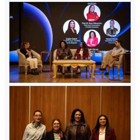
COP31 Yolunda Sürdürülebilirlik ve Etki Fikir Maratonu
MARMARA IMPACTHON Başlıyor!
18 Şubat 2026 Çarşamba günü Marmara Üniversitesi Yeşil
Ekonomi ve Sürdürülebilirlik Kulübü öğrencileri ile beraber
Albaraka Türk Katılım Bankası’na teknik gezi düzenledik.
Koordinatörümüz Prof.Dr.Esra Yüksel Acı, YESK ve İktisat
Bölümü öğrencileriyle birlikte, Turkuvaz Medya Grubu ve
Inbusiness Dergisi tarafından 26 Aralık 2025 tarihinde yapılan
Sürdürülebilir Yüzyıl Zirvesi’ne katılım gösterdi.