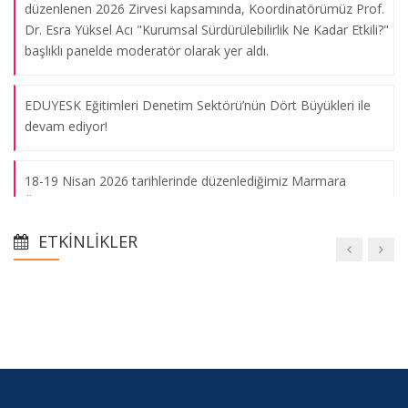
düzenlenen 2026 Zirvesi kapsamında, Koordinatörümüz Prof.
Dr. Esra Yüksel Acı "Kurumsal Sürdürülebilirlik Ne Kadar Etkili?"
başlıklı panelde moderatör olarak yer aldı.
EDUYESK Eğitimleri Denetim Sektörü’nün Dört Büyükleri ile
devam ediyor!
18-19 Nisan 2026 tarihlerinde düzenlediğimiz Marmara
Üniversitesi Sürdürülebilirlik ve Etki Fikir Maratonu: MARMARA
IMPACTHON Dünya Gazetesi’nde Aslı Dede’nin köşesinde
ETKINLIKLER
“COP31 yolunda genç fikirler maratonu” başlığı ile yer aldı.
Koordinatörlüğümüz önderliğinde Marmara Üniversitesi Yeşil
Ekonomi ve Sürdürülebilirlik Kulübü 22 Nisan 2026 tarihinde
Kuveyt Türk Katılım Bankası’na teknik gezi düzenledi.
İstanbul Üniversitesi Kültür ve Hukuk Kulübü tarafından 17