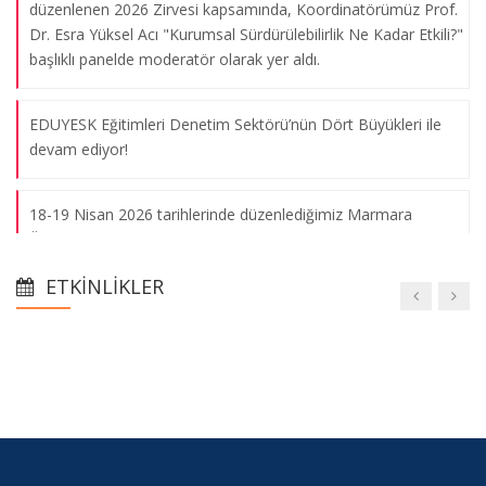
düzenlenen 2026 Zirvesi kapsamında, Koordinatörümüz Prof.
Dr. Esra Yüksel Acı "Kurumsal Sürdürülebilirlik Ne Kadar Etkili?"
başlıklı panelde moderatör olarak yer aldı.
EDUYESK Eğitimleri Denetim Sektörü’nün Dört Büyükleri ile
devam ediyor!
18-19 Nisan 2026 tarihlerinde düzenlediğimiz Marmara
Üniversitesi Sürdürülebilirlik ve Etki Fikir Maratonu: MARMARA
IMPACTHON Dünya Gazetesi’nde Aslı Dede’nin köşesinde
ETKINLIKLER
“COP31 yolunda genç fikirler maratonu” başlığı ile yer aldı.
Koordinatörlüğümüz önderliğinde Marmara Üniversitesi Yeşil
Ekonomi ve Sürdürülebilirlik Kulübü 22 Nisan 2026 tarihinde
Kuveyt Türk Katılım Bankası’na teknik gezi düzenledi.
İstanbul Üniversitesi Kültür ve Hukuk Kulübü tarafından 17