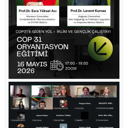
COP31 Yolunda Sürdürülebilirlik ve Etki Fikir Maratonu
MARMARA IMPACTHON Başlıyor!
18 Şubat 2026 Çarşamba günü Marmara Üniversitesi Yeşil
Ekonomi ve Sürdürülebilirlik Kulübü öğrencileri ile beraber
Albaraka Türk Katılım Bankası’na teknik gezi düzenledik.
Koordinatörümüz Prof.Dr.Esra Yüksel Acı, YESK ve İktisat
Bölümü öğrencileriyle birlikte, Turkuvaz Medya Grubu ve
Inbusiness Dergisi tarafından 26 Aralık 2025 tarihinde yapılan
Sürdürülebilir Yüzyıl Zirvesi’ne katılım gösterdi.